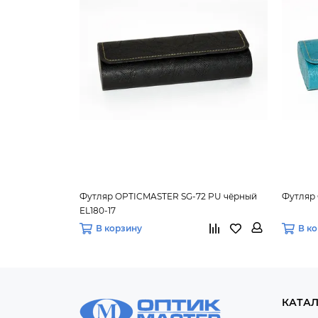
Футляр OPTICMASTER SG-72 PU чёрный
Футляр
EL180-17
В корзину
В к
КАТА