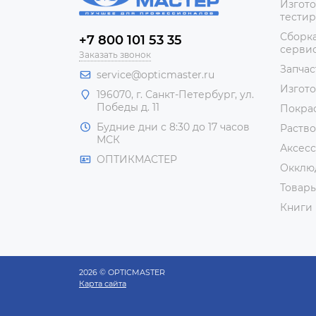
Изгото
тестир
Сборка
+7 800 101 53 35
сервис
Заказать звонок
Запчас
service@opticmaster.ru
Изгот
196070, г. Санкт-Петербург, ул.
Победы д. 11
Покра
Будние дни с 8:30 до 17 часов
Раство
МСК
Аксесс
ОПТИКМАСТЕР
Окклю
Товар
Книги
2026 © OPTICMASTER
Карта сайта