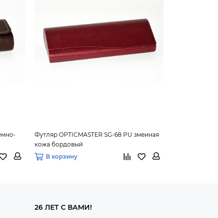
ёмно-
Футляр OPTICMASTER SG-68 PU змеиная
Футляр OPTIC
кожа бордовый
кожа коричне
В корзину
В корзину
26 ЛЕТ С ВАМИ!