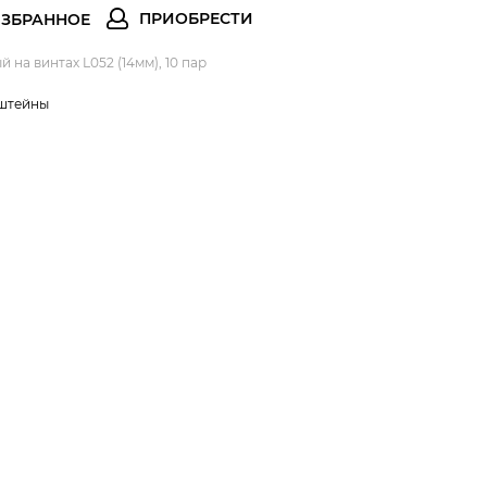
на винтах L052 (14мм), 10 пар
штейны