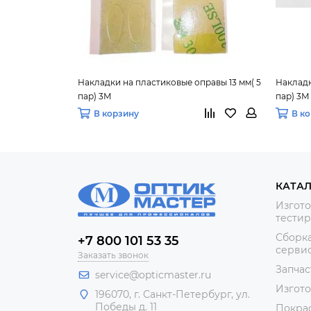
Накладки на пластиковые оправы 13 мм( 5
Накладк
пар) 3М
пар) 3М
В корзину
В к
КАТА
Изгото
тестир
Сборка
+7 800 101 53 35
сервис
Заказать звонок
Запчас
service@opticmaster.ru
Изгот
196070, г. Санкт-Петербург, ул.
Победы д. 11
Покра