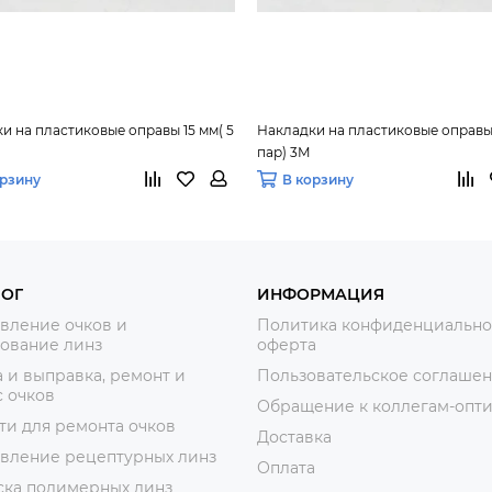
и на пластиковые оправы 15 мм( 5
Накладки на пластиковые оправы 
пар) 3М
орзину
В корзину
ЛОГ
ИНФОРМАЦИЯ
вление очков и
Политика конфиденциально
ование линз
оферта
 и выправка, ремонт и
Пользовательское соглаше
 очков
Обращение к коллегам-опт
ти для ремонта очков
Доставка
овление рецептурных линз
Оплата
ска полимерных линз