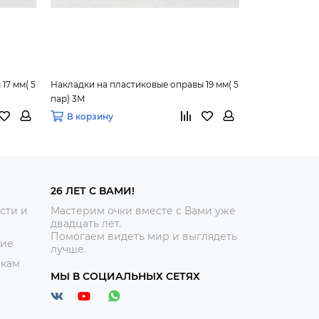
17 мм( 5
Накладки на пластиковые оправы 19 мм( 5
Кронштейн нос
пар) 3М
В корзину
В корзину
26 ЛЕТ С ВАМИ!
сти и
Мастерим очки вместе с Вами уже
двадцать лет.
Помогаем видеть мир и выглядеть
ние
лучше.
икам
МЫ В СОЦИАЛЬНЫХ СЕТЯХ