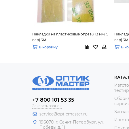
Накладки на пластиковые оправы 13 мм( 5
Накладк
пар) 3М
пар) 3М
В корзину
В к
КАТА
Изгото
тестир
Сборка
+7 800 101 53 35
сервис
Заказать звонок
Запчас
service@opticmaster.ru
Изгот
196070, г. Санкт-Петербург, ул.
Победы д. 11
Покра