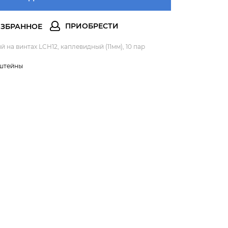
на винтах LCH12, каплевидный (11мм), 10 пар
штейны