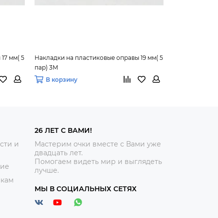
17 мм( 5
Накладки на пластиковые оправы 19 мм( 5
Кронштейн нос
пар) 3М
В корзину
В корзину
26 ЛЕТ С ВАМИ!
сти и
Мастерим очки вместе с Вами уже
двадцать лет.
Помогаем видеть мир и выглядеть
ние
лучше.
икам
МЫ В СОЦИАЛЬНЫХ СЕТЯХ