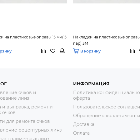
и на пластиковые оправы 15 мм( 5
Накладки на пластиковые оправы 
пар) 3М
орзину
В корзину
ЛОГ
ИНФОРМАЦИЯ
вление очков и
Политика конфиденциально
ование линз
оферта
 и выправка, ремонт и
Пользовательское соглаше
 очков
Обращение к коллегам-опт
ти для ремонта очков
Доставка
овление рецептурных линз
Оплата
ска полимерных линз