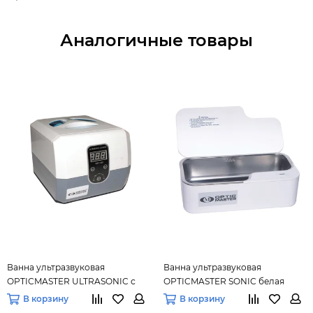
Аналогичные товары
Ванна ультразвуковая
Ванна ультразвуковая
OPTICMASTER ULTRASONIC с
OPTICMASTER SONIC белая
таймером 1200Н
В корзину
В корзину