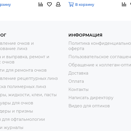
орзину
В корзину
ЛОГ
ИНФОРМАЦИЯ
вление очков и
Политика конфиденциально
ование линз
оферта
 и выправка, ремонт и
Пользовательское соглаше
 очков
Обращение к коллегам-опт
ти для ремонта очков
Доставка
овление рецептурных линз
Оплата
ска полимерных линз
Контакты
ры, жидкости, клеи, пасты
Написать директору
уары для очков
Видео для оптиков
деры и призмы
ы для офтальмологии
 и журналы