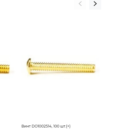
Винт DO1002514, 100 шт.(+)
Винт DO1002812