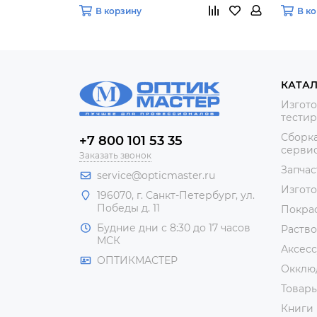
В корзину
В к
КАТА
Изгото
тестир
Сборка
+7 800 101 53 35
сервис
Заказать звонок
Запчас
service@opticmaster.ru
Изгот
196070, г. Санкт-Петербург, ул.
Победы д. 11
Покра
Будние дни с 8:30 до 17 часов
Раство
МСК
Аксесс
ОПТИКМАСТЕР
Окклю
Товар
Книги