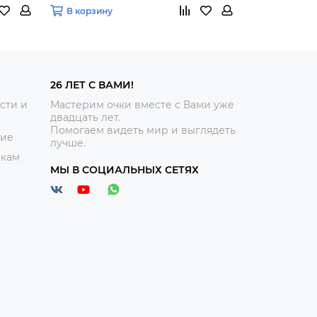
В корзину
В корзину
26 ЛЕТ С ВАМИ!
сти и
Мастерим очки вместе с Вами уже
двадцать лет.
Помогаем видеть мир и выглядеть
ние
лучше.
икам
МЫ В СОЦИАЛЬНЫХ СЕТЯХ