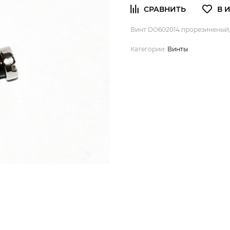
Винт DO602014 прорезиненый, 
Категории:
Винты