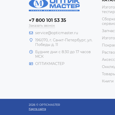
Изгото
тестир
Сборка
+7 800 101 53 35
сервис
Заказать звонок
Запчас
service@opticmaster.ru
Изгот
196070, г. Санкт-Петербург, ул.
Победы д. 11
Покра
Будние дни с 8:30 до 17 часов
Раство
МСК
Аксесс
ОПТИКМАСТЕР
Окклю
Товар
Книги
2026 © OPTICMASTER
Карта сайта