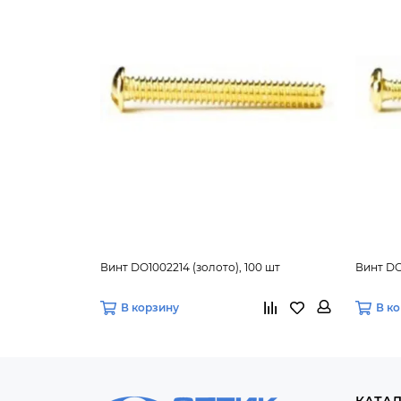
Винт DO1002214 (золото), 100 шт
Винт DO1
В корзину
В к
КАТА