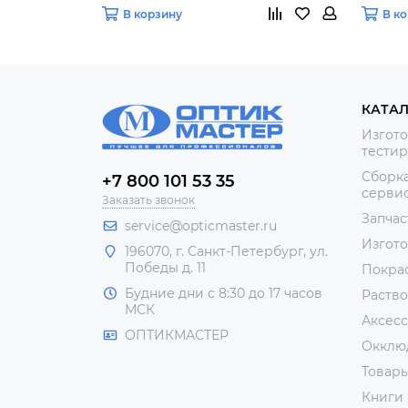
В корзину
В к
КАТА
Изгото
тестир
Сборка
+7 800 101 53 35
сервис
Заказать звонок
Запчас
service@opticmaster.ru
Изгот
196070, г. Санкт-Петербург, ул.
Победы д. 11
Покра
Будние дни с 8:30 до 17 часов
Раство
МСК
Аксесс
ОПТИКМАСТЕР
Окклю
Товар
Книги