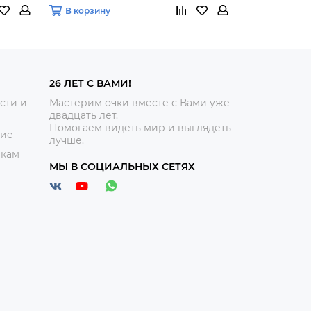
В корзину
В корзину
26 ЛЕТ С ВАМИ!
сти и
Мастерим очки вместе с Вами уже
двадцать лет.
Помогаем видеть мир и выглядеть
ние
лучше.
икам
МЫ В СОЦИАЛЬНЫХ СЕТЯХ