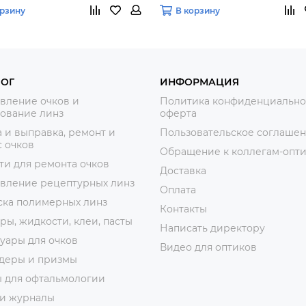
орзину
В корзину
ЛОГ
ИНФОРМАЦИЯ
вление очков и
Политика конфиденциально
ование линз
оферта
 и выправка, ремонт и
Пользовательское соглаше
 очков
Обращение к коллегам-опт
ти для ремонта очков
Доставка
овление рецептурных линз
Оплата
ска полимерных линз
Контакты
ры, жидкости, клеи, пасты
Написать директору
уары для очков
Видео для оптиков
деры и призмы
ы для офтальмологии
 и журналы