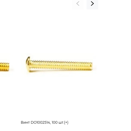
Винт DO1002514, 100 шт.(+)
Винт DO1002812