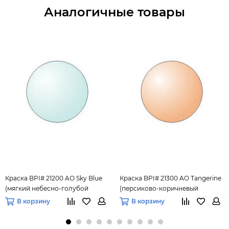
Аналогичные товары
Краска BPI# 21200 AO Sky Blue
Краска BPI# 21300 AO Tangerine
(мягкий небесно-голубой
(персиково-коричневый
оттенок) 88 мл.
оттенок) 88 мл
В корзину
В корзину