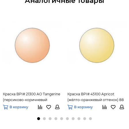
Аналогичные товары
Краска BPI# 21300 AO Tangerine
Краска BPI# 45100 Apricot
(персиково-коричневый
(жёлто-оранжевый оттенок) 88
оттенок) 88 мл
мл.
В корзину
В корзину