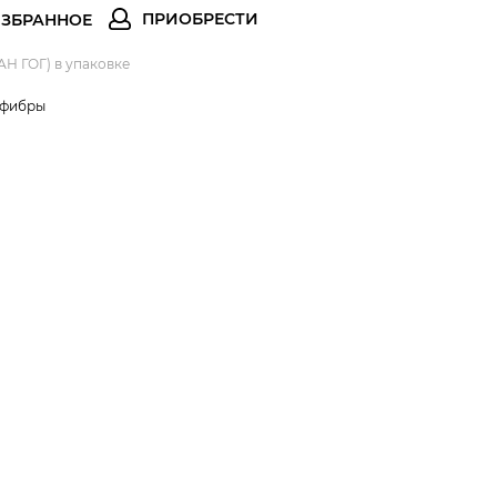
АН ГОГ) в упаковке
офибры