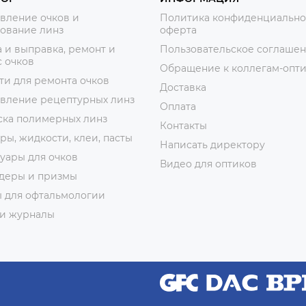
вление очков и
Политика конфиденциально
ование линз
оферта
 и выправка, ремонт и
Пользовательское соглаше
 очков
Обращение к коллегам-опт
ти для ремонта очков
Доставка
овление рецептурных линз
Оплата
ска полимерных линз
Контакты
ры, жидкости, клеи, пасты
Написать директору
уары для очков
Видео для оптиков
деры и призмы
ы для офтальмологии
 и журналы