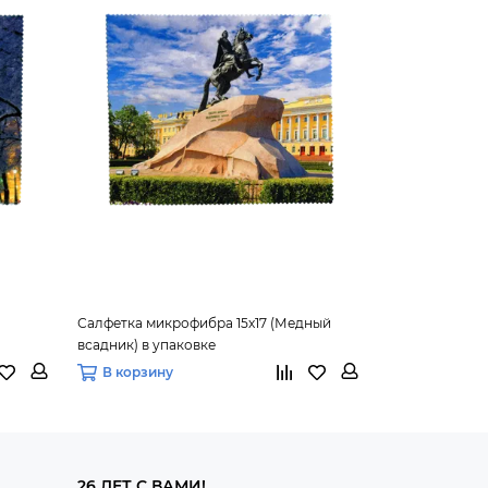
Салфетка микрофибра 15х17 (Медный
Салфетка микр
всадник) в упаковке
(Петропавловс
В корзину
В корзину
26 ЛЕТ С ВАМИ!