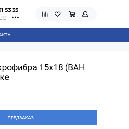
01 53 35
нок
АКТЫ
крофибра 15х18 (ВАН
вке
ПРЕДЗАКАЗ