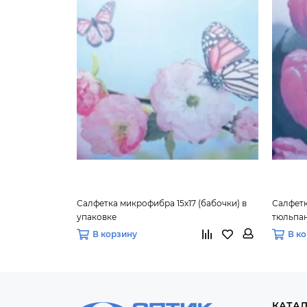
Салфетка микрофибра 15х17 (бабочки) в
Салфетк
упаковке
тюльпан
В корзину
В к
КАТА