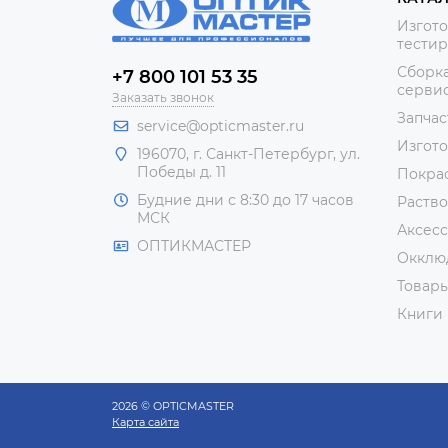
Изгото
тестир
Сборка
+7 800 101 53 35
сервис
Заказать звонок
Запчас
service@opticmaster.ru
Изгот
196070, г. Санкт-Петербург, ул.
Победы д. 11
Покра
Будние дни с 8:30 до 17 часов
Раство
МСК
Аксесс
ОПТИКМАСТЕР
Окклю
Товар
Книги
2026 © OPTICMASTER
Карта сайта