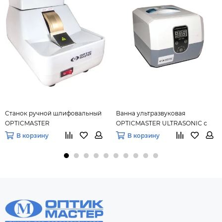
Станок ручной шлифовальный
Ванна ультразвуковая
OPTICMASTER
OPTICMASTER ULTRASONIC с
таймером 1200Н
В корзину
В корзину