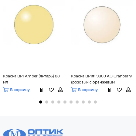
Краска BPI Amber (янтарь) 88
Краска BPI# 19800 AO Cranberry
мл
(розовый с оранжевым
оттенком) 88 мл.
В корзину
В корзину