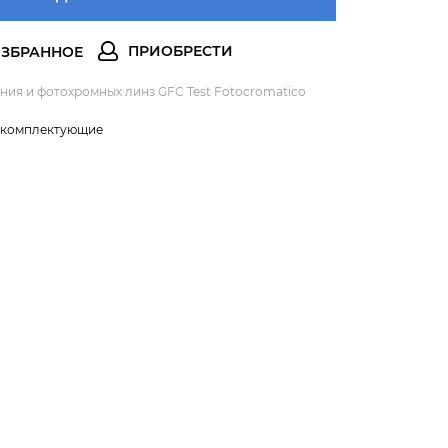
ения и фотохромных линз GFC Test Fotocromatico
и комплектующие