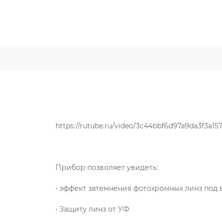
https://rutube.ru/video/3c44bbf6d97a9da3f3a15
Прибор позволяет увидеть:
• эффект затемнения фотохромных линз под
• Защиту линз от УФ