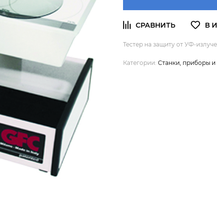
Тестер на защиту от УФ-излуч
Категории:
Станки, приборы 