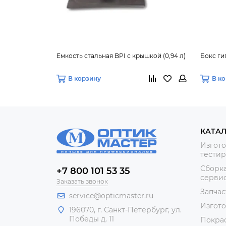
Емкость стальная BPI с крышкой (0,94 л)
Бокс ги
В корзину
В к
КАТА
Изгото
тестир
Сборка
+7 800 101 53 35
сервис
Заказать звонок
Запчас
service@opticmaster.ru
Изгот
196070, г. Санкт-Петербург, ул.
Победы д. 11
Покра