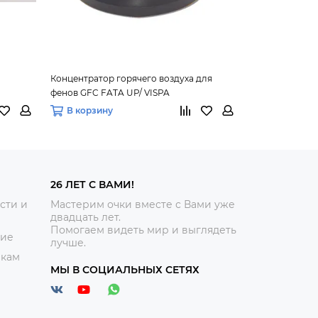
Концентратор горячего воздуха для
Установка для
фенов GFC FATA UP/ VISPA
STRESS
В корзину
В корзину
26 ЛЕТ С ВАМИ!
сти и
Мастерим очки вместе с Вами уже
двадцать лет.
Помогаем видеть мир и выглядеть
ние
лучше.
икам
МЫ В СОЦИАЛЬНЫХ СЕТЯХ