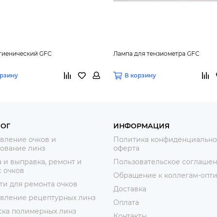
гиенический GFC
Лампа для тензиометра GFC
орзину
В корзину
ЛОГ
ИНФОРМАЦИЯ
вление очков и
Политика конфиденциально
ование линз
оферта
 и выправка, ремонт и
Пользовательское соглаше
 очков
Обращение к коллегам-опт
ти для ремонта очков
Доставка
овление рецептурных линз
Оплата
ска полимерных линз
Контакты