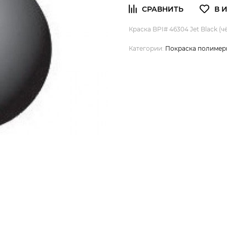
Краска BPI# 46304 Jet Black (ч
Категории:
Покраска полимер