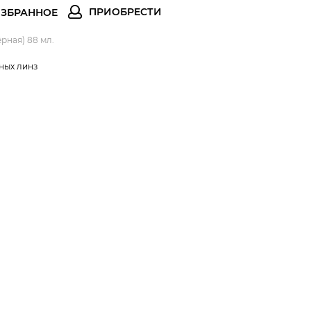
ёрная) 88 мл.
ных линз