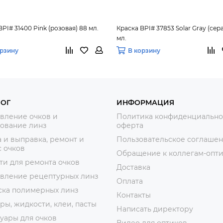
BPI# 31400 Pink (розовая) 88 мл.
Краска BPI# 37853 Solar Gray (сер
мл.
орзину
В корзину
ЛОГ
ИНФОРМАЦИЯ
вление очков и
Политика конфиденциально
ование линз
оферта
 и выправка, ремонт и
Пользовательское соглаше
 очков
Обращение к коллегам-опт
ти для ремонта очков
Доставка
овление рецептурных линз
Оплата
ска полимерных линз
Контакты
ры, жидкости, клеи, пасты
Написать директору
уары для очков
Видео для оптиков