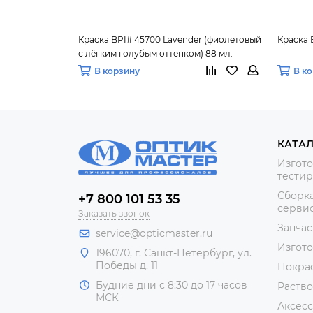
Краска BPI# 45700 Lavender (фиолетовый
Краска 
с лёгким голубым оттенком) 88 мл.
В корзину
В к
КАТА
Изгото
тестир
Сборка
+7 800 101 53 35
сервис
Заказать звонок
Запчас
service@opticmaster.ru
Изгот
196070, г. Санкт-Петербург, ул.
Победы д. 11
Покра
Будние дни с 8:30 до 17 часов
Раство
МСК
Аксесс