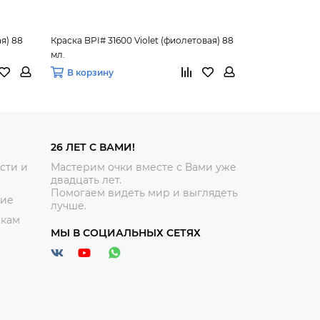
ая) 88
Краска BPI# 31600 Violet (фиолетовая) 88
Краска OptiSaf
мл.
C250-96
В корзину
В корзину
26 ЛЕТ С ВАМИ!
сти и
Мастерим очки вместе с Вами уже
двадцать лет.
Помогаем видеть мир и выглядеть
ние
лучше.
икам
МЫ В СОЦИАЛЬНЫХ СЕТЯХ