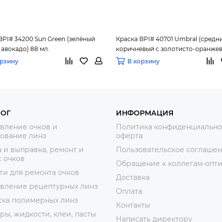
BPI# 34200 Sun Green (зелёный
Краска BPI# 40701 Umbral (средн
 авокадо) 88 мл.
коричневый с золотисто-оранже
оттенком) 88 мл.
орзину
В корзину
ЛОГ
ИНФОРМАЦИЯ
вление очков и
Политика конфиденциально
ование линз
оферта
 и выправка, ремонт и
Пользовательское соглаше
 очков
Обращение к коллегам-опт
ти для ремонта очков
Доставка
овление рецептурных линз
Оплата
ска полимерных линз
Контакты
ры, жидкости, клеи, пасты
Написать директору