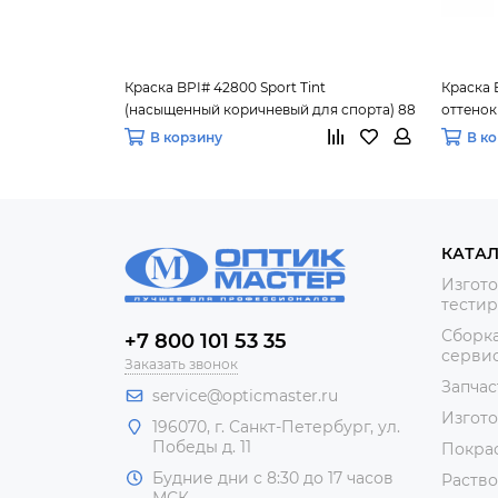
Краска BPI# 42800 Sport Tint
Краска 
(насыщенный коричневый для спорта) 88
оттенок
мл.
В корзину
В к
КАТА
Изгото
тестир
Сборка
+7 800 101 53 35
сервис
Заказать звонок
Запчас
service@opticmaster.ru
Изгот
196070, г. Санкт-Петербург, ул.
Победы д. 11
Покра
Будние дни с 8:30 до 17 часов
Раство
МСК