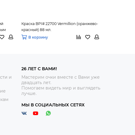
ий
Краска BPI# 22700 Vermillion (оранжево-
Краска BPI# 29
вым
красный) 88 мл.
оливково-зелё
В корзину
В корзину
26 ЛЕТ С ВАМИ!
сти и
Мастерим очки вместе с Вами уже
двадцать лет.
Помогаем видеть мир и выглядеть
ние
лучше.
икам
МЫ В СОЦИАЛЬНЫХ СЕТЯХ