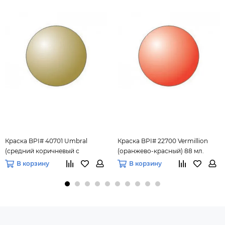
Краска BPI# 40701 Umbral
Краска BPI# 22700 Vermillion
(средний коричневый с
(оранжево-красный) 88 мл.
золотисто-оранжевым
В корзину
В корзину
оттенком) 88 мл.