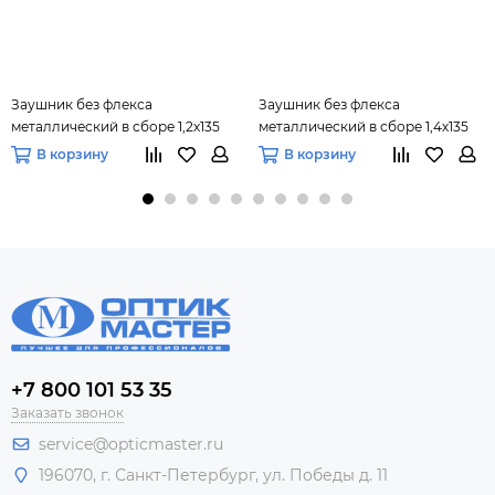
Заушник без флекса
Заушник без флекса
металлический в сборе 1,2х135
металлический в сборе 1,4х135
мм (черный), 20 пар
мм (черный), 20 пар
В корзину
В корзину
+7 800 101 53 35
Заказать звонок
service@opticmaster.ru
196070, г. Санкт-Петербург, ул. Победы д. 11